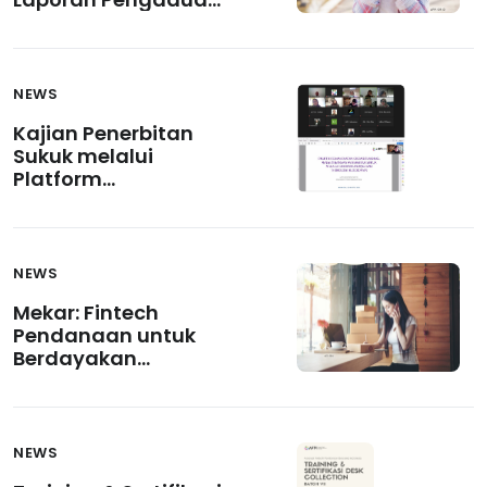
Fintech Pendanaan?
NEWS
Kajian Penerbitan
Sukuk melalui
Platform
Crowdfunding dan
Kajian Penerapan
Teknologi Blockchain
dalam Pasar Modal
NEWS
Syariah.
Mekar: Fintech
Pendanaan untuk
Berdayakan
Perempuan
Pengusaha UMKM
NEWS