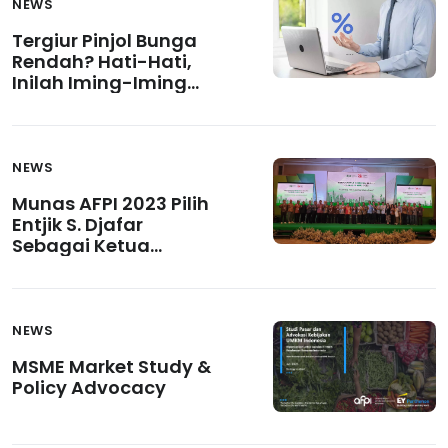
NEWS
Tergiur Pinjol Bunga
Rendah? Hati-Hati,
Inilah Iming-Iming
yang Sering
Dimanfaatkan Pinjol
Ilegal
NEWS
Munas AFPI 2023 Pilih
Entjik S. Djafar
Sebagai Ketua
Umum Periode 2023-
2026
NEWS
MSME Market Study &
Policy Advocacy